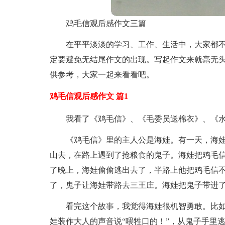
鸡毛信观后感作文三篇
在平平淡淡的学习、工作、生活中，大家都
定要避免无结尾作文的出现。写起作文来就毫无头
供参考，大家一起来看看吧。
鸡毛信观后感作文 篇1
我看了《鸡毛信》、《毛委员送棉衣》、《
《鸡毛信》里的主人公是海娃。有一天，海
山去，在路上遇到了抢粮食的鬼子。海娃把鸡毛
了晚上，海娃偷偷逃出去了，半路上他把鸡毛信
了，鬼子让海娃带路去三王庄。海娃把鬼子带进
看完这个故事，我觉得海娃很机智勇敢。比如
娃装作大人的声音说“喂牲口的！”，从鬼子手里