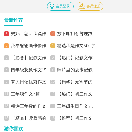
会员登录
会员注册
最新推荐
妈妈，您听我说作
放下即拥有哲理故
我给爸爸画张像作
精选我是作文500字
文
事
【必备】记叙文作
【热门】记叙文作
文
3篇
四年级想象作文15
照片里的故事记叙
文8篇
文合集9篇
有关日记优秀作文
【精华】元宵节的
篇
文
三年级作文7篇
【热门】初三作文
九篇
作文500字合集十篇
精选三年级的作文
三年级生日作文九
300字集合8篇
【精品】读后感的
【推荐】初三作文
300字汇总5篇
篇
猜你喜欢
作文汇总十篇
锦集七篇