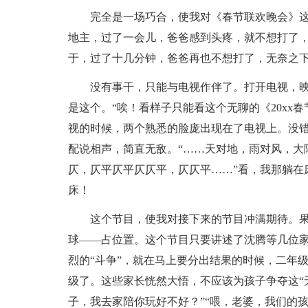
完全是一场巧合，使我对《春节联欢晚会》
地主，过了一会儿，爸爸感到头疼，就不想打了，
于，过了十几分钟，爸爸再也不想打了，无奈之
没有事干，只能与电视作伴了。打开电视，映
是这个。“唉！看样子只能看这个无聊的《20xx
视的时候，两个熟悉的脸庞出现在了电视上。没错
配说相声，简直无敌。“……天对地，雨对风，大
仄，仄平仄平仄仄平，仄仄平……”看，我那躺在
床！
这个节目，使我对接下来的节目冲满期待。
球——占位置。这个节目只要讲述了沈腾等几位家
烈的“斗争”，就在马上要分出结果的时候，二年
级了。这些家长恍然大悟，不应该为孩子争夺这“
子，我去家陪你玩好不好？”“喂，老婆，我们的