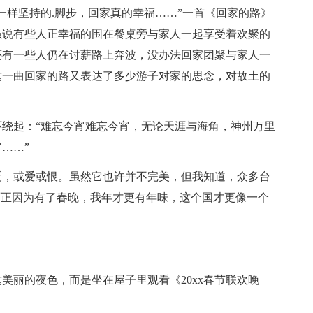
一样坚持的.脚步，回家真的幸福……”一首《回家的路》
虽说有些人正幸福的围在餐桌旁与家人一起享受着欢聚的
还有一些人仍在讨薪路上奔波，没办法回家团聚与家人一
这一曲回家的路又表达了多少游子对家的思念，对故土的
绕起：“难忘今宵难忘今宵，无论天涯与海角，神州万里
……”
贬，或爱或恨。虽然它也许并不完美，但我知道，众多台
而正因为有了春晚，我年才更有年味，这个国才更像一个
美丽的夜色，而是坐在屋子里观看《20xx春节联欢晚