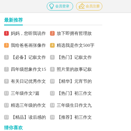
会员登录
会员注册
最新推荐
妈妈，您听我说作
放下即拥有哲理故
我给爸爸画张像作
精选我是作文500字
文
事
【必备】记叙文作
【热门】记叙文作
文
3篇
四年级想象作文15
照片里的故事记叙
文8篇
文合集9篇
有关日记优秀作文
【精华】元宵节的
篇
文
三年级作文7篇
【热门】初三作文
九篇
作文500字合集十篇
精选三年级的作文
三年级生日作文九
300字集合8篇
【精品】读后感的
【推荐】初三作文
300字汇总5篇
篇
猜你喜欢
作文汇总十篇
锦集七篇