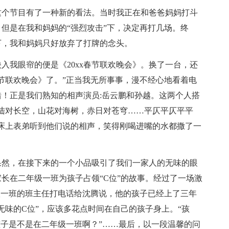
这个节目有了一种新的看法。当时我正在和爸爸妈妈打斗
但是在我和妈妈的“强烈攻击”下，决定再打几场。终
下，我和妈妈只好放弃了打牌的念头。
入我眼帘的便是《20xx春节联欢晚会》。换了一台，还
春节联欢晚会》了。”正当我无所事事，漫不经心地看着电
！正是我们熟知的相声演员:岳云鹏和孙越。这两个人搭
陆对长空，山花对海树，赤日对苍穹……平仄平仄平平
床上表弟听到他们说的相声，笑得刚喝进嘴的水都撒了一
果然，在接下来的一个小品吸引了我们一家人的无味的眼
长在二年级一班为孩子占领“C位”的故事。经过了一场激
级一班的班主任打电话给沈腾说，他的孩子已经上了三年
无味的C位”，应该多花点时间在自己的孩子身上。“孩
孩子是不是在二年级一班啊？”……最后，以一段温馨的问