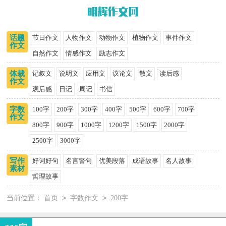
话题
节日作文
人物作文
动物作文
植物作文
事件作文
作文
自然作文
情感作文
励志作文
体裁
记叙文
说明文
应用文
议论文
散文
读后感
作文
观后感
日记
周记
书信
字数
100字
200字
300字
400字
500字
600字
700字
作文
800字
900字
1000字
1200字
1500字
2000字
2500字
3000字
写作
好词好句
名言警句
优美段落
成语故事
名人故事
素材
哲理故事
>
>
当前位置：
首页
字数作文
200字